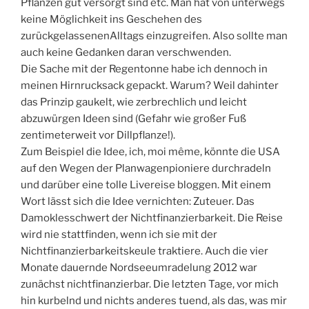
Pflanzen gut versorgt sind etc. Man hat von unterwegs
keine Möglichkeit ins Geschehen des
zurückgelassenenAlltags einzugreifen. Also sollte man
auch keine Gedanken daran verschwenden.
Die Sache mit der Regentonne habe ich dennoch in
meinen Hirnrucksack gepackt. Warum? Weil dahinter
das Prinzip gaukelt, wie zerbrechlich und leicht
abzuwürgen Ideen sind (Gefahr wie großer Fuß
zentimeterweit vor Dillpflanze!).
Zum Beispiel die Idee, ich, moi même, könnte die USA
auf den Wegen der Planwagenpioniere durchradeln
und darüber eine tolle Livereise bloggen. Mit einem
Wort lässt sich die Idee vernichten: Zuteuer. Das
Damoklesschwert der Nichtfinanzierbarkeit. Die Reise
wird nie stattfinden, wenn ich sie mit der
Nichtfinanzierbarkeitskeule traktiere. Auch die vier
Monate dauernde Nordseeumradelung 2012 war
zunächst nichtfinanzierbar. Die letzten Tage, vor mich
hin kurbelnd und nichts anderes tuend, als das, was mir