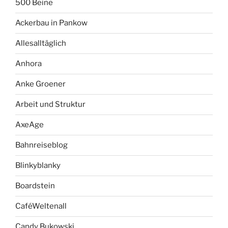
500 Beine
Ackerbau in Pankow
Allesalltäglich
Anhora
Anke Groener
Arbeit und Struktur
AxeAge
Bahnreiseblog
Blinkyblanky
Boardstein
CaféWeltenall
Candy Bukowski