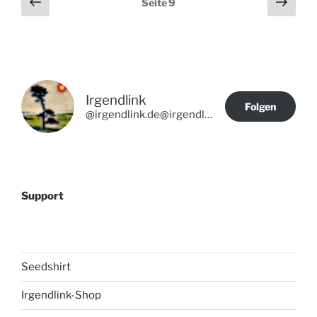
Vorherige
Näch
Seite
9
Seite
Seit
der
Beiträge
Irgendlink
Folgen
@irgendlink.de@irgendlink.de
Support
Seedshirt
Irgendlink-Shop