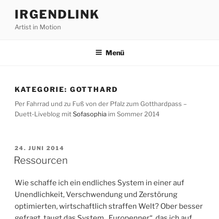
Zum
IRGENDLINK
Inhalt
Artist in Motion
springen
Menü
KATEGORIE:
GOTTHARD
Per Fahrrad und zu Fuß von der Pfalz zum Gotthardpass –
Duett-Liveblog mit
Sofasophia
im Sommer 2014
VERÖFFENTLICHT
24. JUNI 2014
AM
Ressourcen
Wie schaffe ich ein endliches System in einer auf
Unendlichkeit, Verschwendung und Zerstörung
optimierten, wirtschaftlich straffen Welt? Ober besser
gefragt, taugt das System „Europenner“, das ich auf