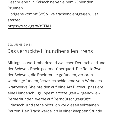
Geschrieben in Kaisach neben einem kühlenden
Brunnen.
Übrigens kommt SoSo live trackend entgegen, just
started:
https://track.gs/WzFFkH
VERÖFFENTLICHT
22. JUNI 2014
AM
Das verrückte Hinundher allen Irrens
Mittagspause. Umherirrend zwischen Deutschland und
der Schweiz Rhein paarmal überquert. Die Route Zwei
der Schweiz, die Rheinrout,e gefunden, verloren,
wieder gefunden, ächze ich schiebend vom Wehr des
Kraftwerks Rheinfelden auf eine Art Plateau, passiere
eine Hundeschulgruppe mit zotteligen – irgendwie –
Bernerhunden, werde auf Berndütsch gegrüßt:
Grüasach, und stehe plötzlich vor diesen seltsamen
Bauten. Den Track werde ich in einer knappen Stunde