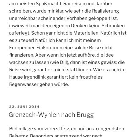
am meisten Spaß macht, Radreisen und darüber
schreiben, wurde mir klar, wie sehr die Realisierung
unerreichbar scheinender Vorhaben gekoppelt ist,
inwieweit man dem eigenen Denken keine Schranken
auferlegt. Schon gar nicht die Materiellen. Natürlich ist
es zu teuer! Natürlich kann ich mit meinem
Europenner-Einkommen eine solche Reise nicht
finanzieren. Aber wenn ich jetzt aufhöre, die Idee
wachsen zu lassen (wie Dill), dann ist eines gewiss: die
Reise wird garantiert nicht stattfinden. Wie es auch im
Hause Irgendlink garantiert kein frostfreies
Regenwasser geben würde.
VERÖFFENTLICHT
22. JUNI 2014
AM
Grenzach-Wyhlen nach Brugg
Bildcollage vom vorerst letzten und anstrengendsten
Reisetag. Besonders anstrengend war nach