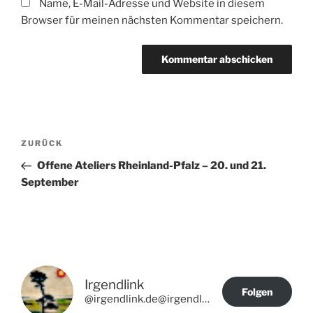
Name, E-Mail-Adresse und Website in diesem
Browser für meinen nächsten Kommentar speichern.
Beitragsnavigation
Vorheriger
ZURÜCK
Beitrag
Offene Ateliers Rheinland-Pfalz – 20. und 21.
September
Irgendlink
Folgen
@irgendlink.de@irgendlink.de