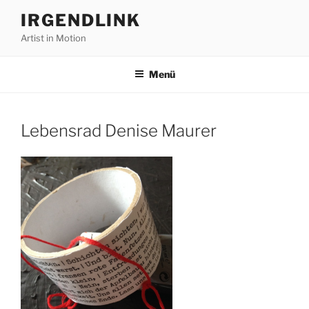
Zum
IRGENDLINK
Inhalt
Artist in Motion
springen
Menü
Lebensrad Denise Maurer