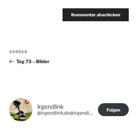
Beitragsnavigation
Vorheriger
ZURÜCK
Beitrag
Tag 73 – Bilder
Irgendlink
Folgen
@irgendlink.de@irgendlink.de