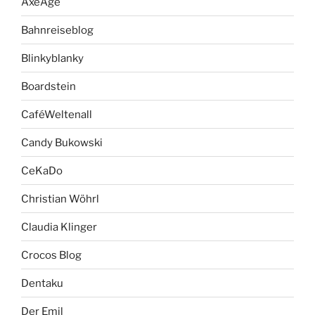
AxeAge
Bahnreiseblog
Blinkyblanky
Boardstein
CaféWeltenall
Candy Bukowski
CeKaDo
Christian Wöhrl
Claudia Klinger
Crocos Blog
Dentaku
Der Emil