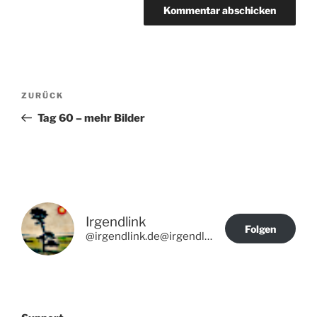
Beitragsnavigation
Vorheriger
ZURÜCK
Beitrag
Tag 60 – mehr Bilder
Irgendlink
Folgen
@irgendlink.de@irgendlink.de