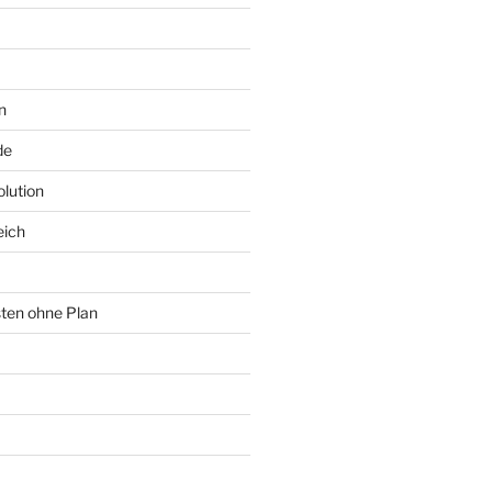
n
de
lution
eich
sten ohne Plan