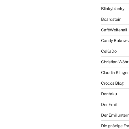
Blinkyblanky
Boardstein
CaféWeltenall
Candy Bukows
CeKaDo
Christian Wöhr
Claudia Klinger
Crocos Blog
Dentaku
Der Emil
Der Emil unte
Die gnädige Fr