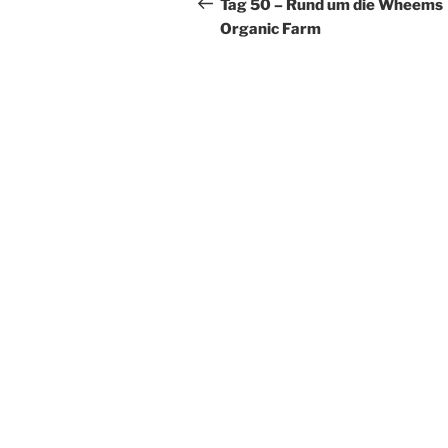
Beitrag
Tag 50 – Rund um die Wheems
Organic Farm