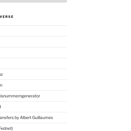
VERSE
nz
en
eisnummerngenerator
d
ansfers by Albert Guillaumes
Fednet)