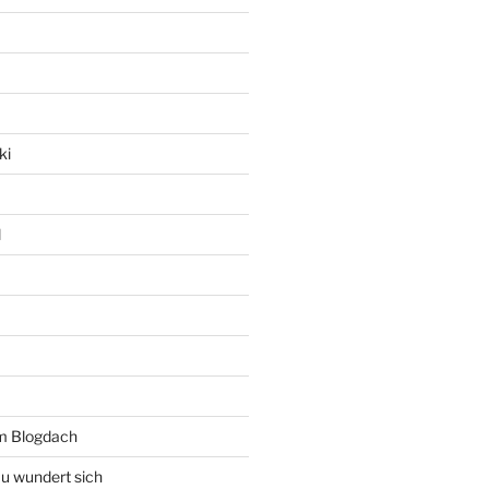
ki
l
rm Blogdach
au wundert sich