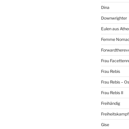
Dina
Downwrighter
Eulen aus Athe
Femme Noma
Forwardtherevo
Frau Facettenr
Frau Rebis
Frau Rebis – O
Frau Rebis II
Freihändig
Freiheitskampf
Gise