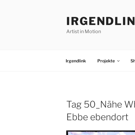
Zum
Inhalt
IRGENDLI
springen
Artist in Motion
Irgendlink
Projekte
S
Tag 50_Nähe W
Ebbe ebendort