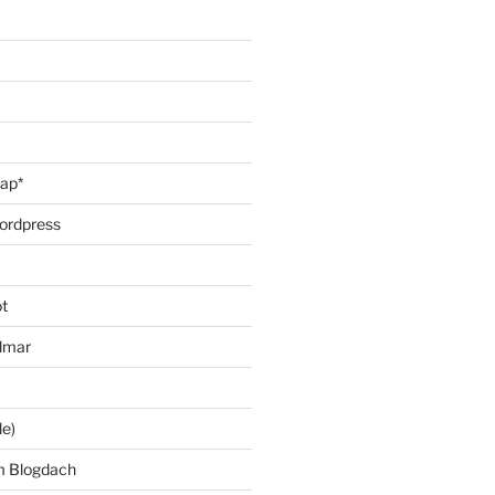
oap*
ordpress
t
lmar
le)
m Blogdach