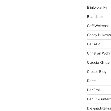
Blinkyblanky
Boardstein
CaféWeltenall
Candy Bukows
CeKaDo
Christian Wöhr
Claudia Klinger
Crocos Blog
Dentaku
Der Emil
Der Emil unte
Die gnädige Fr