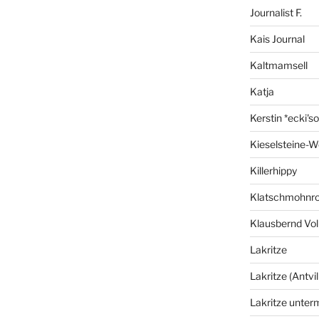
Journalist F.
Kais Journal
Kaltmamsell
Katja
Kerstin *ecki's
Kieselsteine-W
Killerhippy
Klatschmohnro
Klausbernd Vol
Lakritze
Lakritze (Antvil
Lakritze unter