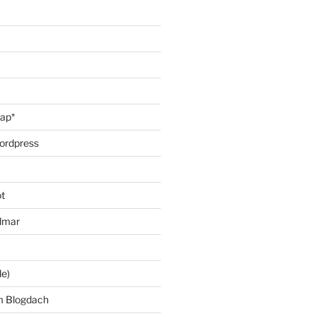
oap*
ordpress
t
lmar
le)
m Blogdach