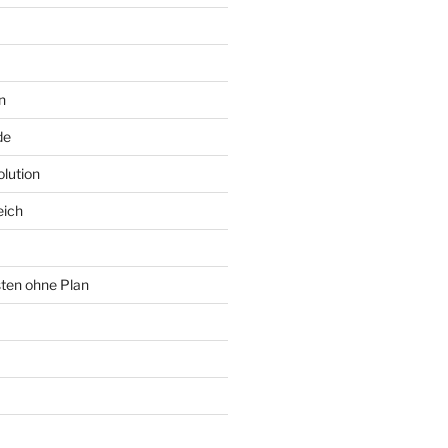
n
de
lution
eich
sten ohne Plan