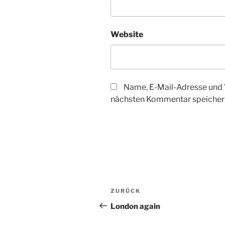
Website
Name, E-Mail-Adresse und 
nächsten Kommentar speicher
Beitragsnavigation
Vorheriger
ZURÜCK
Beitrag
London again