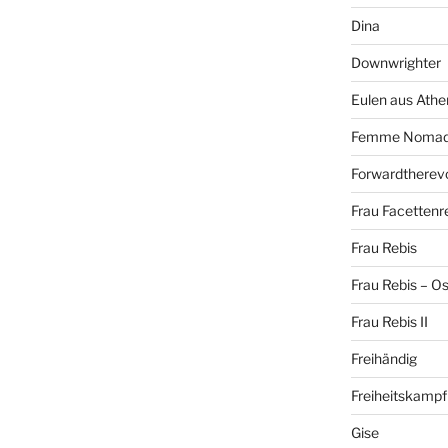
Dina
Downwrighter
Eulen aus Athe
Femme Noma
Forwardtherevo
Frau Facettenr
Frau Rebis
Frau Rebis – O
Frau Rebis II
Freihändig
Freiheitskampf
Gise