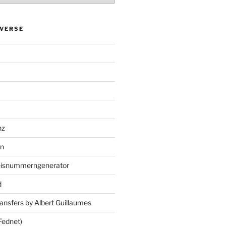
VERSE
nz
en
eisnummerngenerator
d
ansfers by Albert Guillaumes
Fednet)