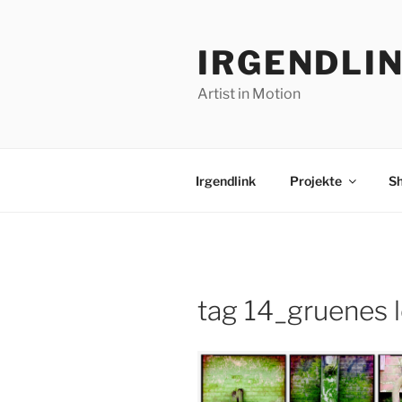
Zum
Inhalt
IRGENDLI
springen
Artist in Motion
Irgendlink
Projekte
S
tag 14_gruenes 