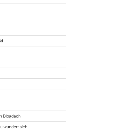
ki
l
rm Blogdach
au wundert sich