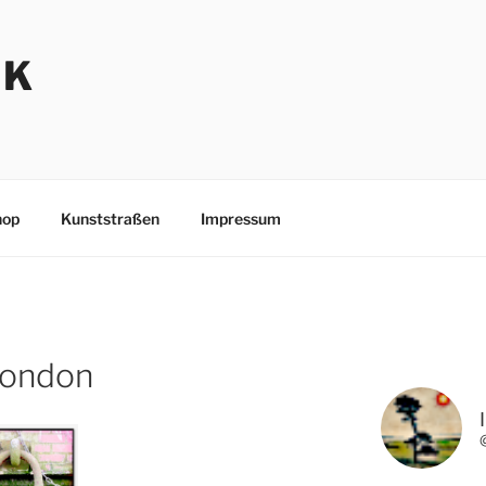
NK
hop
Kunststraßen
Impressum
london