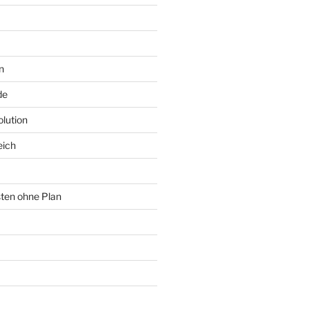
n
de
lution
eich
sten ohne Plan