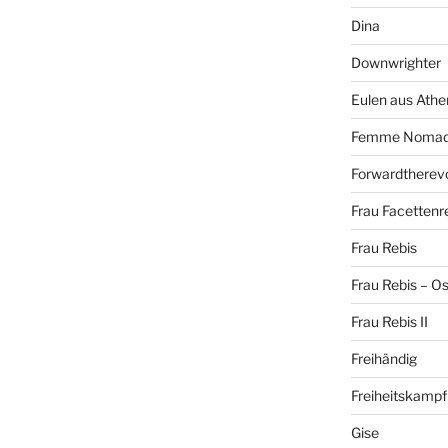
Dina
Downwrighter
Eulen aus Athe
Femme Noma
Forwardtherevo
Frau Facettenr
Frau Rebis
Frau Rebis – O
Frau Rebis II
Freihändig
Freiheitskampf
Gise