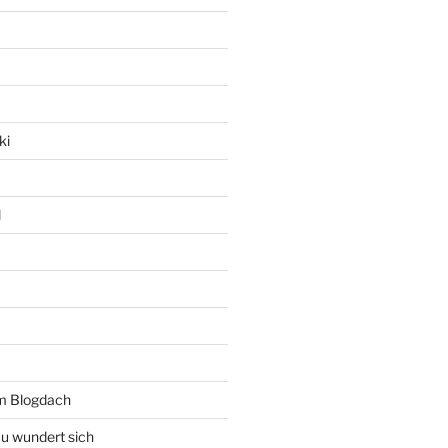
ki
l
rm Blogdach
au wundert sich