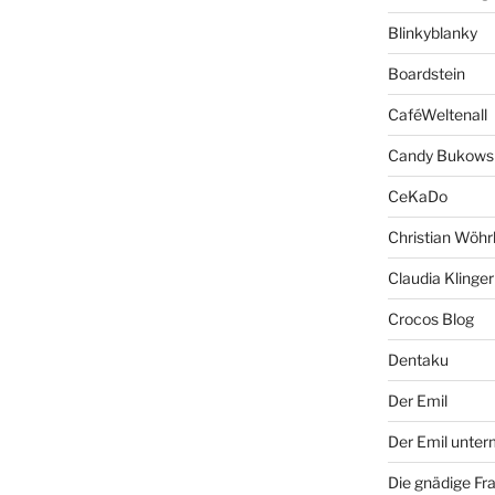
Blinkyblanky
Boardstein
CaféWeltenall
Candy Bukows
CeKaDo
Christian Wöhr
Claudia Klinger
Crocos Blog
Dentaku
Der Emil
Der Emil unte
Die gnädige Fr