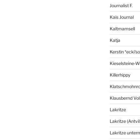
Journalist F.
Kais Journal
Kaltmamsell
Katja
Kerstin *ecki's
Kieselsteine-W
Killerhippy
Klatschmohnro
Klausbernd Vol
Lakritze
Lakritze (Antvil
Lakritze unter