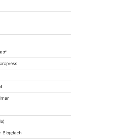
oap*
ordpress
t
lmar
le)
m Blogdach