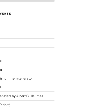
VERSE
nz
en
eisnummerngenerator
d
ansfers by Albert Guillaumes
Fednet)