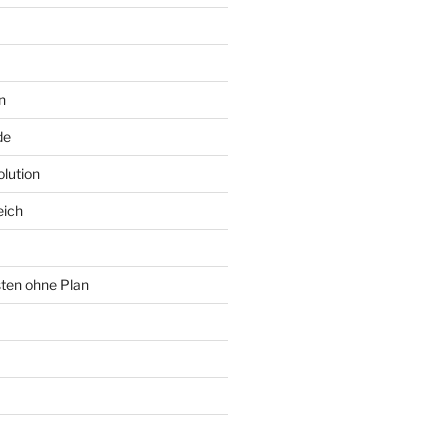
n
de
lution
eich
sten ohne Plan