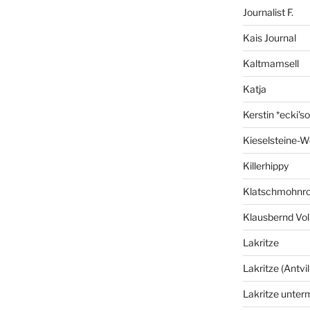
Journalist F.
Kais Journal
Kaltmamsell
Katja
Kerstin *ecki's
Kieselsteine-W
Killerhippy
Klatschmohnro
Klausbernd Vol
Lakritze
Lakritze (Antvil
Lakritze unter