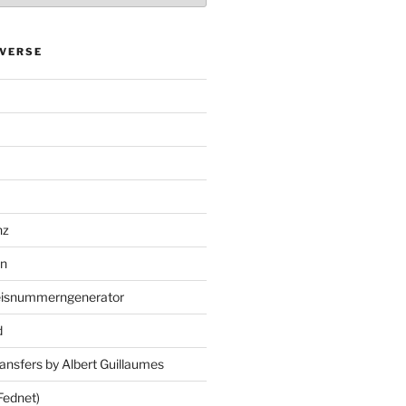
VERSE
nz
en
eisnummerngenerator
d
ansfers by Albert Guillaumes
Fednet)