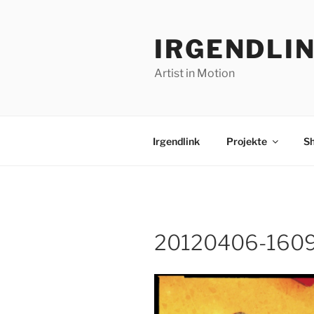
Zum
Inhalt
IRGENDLI
springen
Artist in Motion
Irgendlink
Projekte
S
20120406-1609