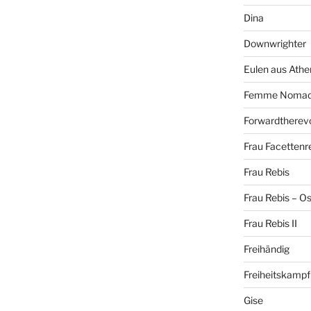
Dina
Downwrighter
Eulen aus Athe
Femme Noma
Forwardtherevo
Frau Facettenr
Frau Rebis
Frau Rebis – O
Frau Rebis II
Freihändig
Freiheitskampf
Gise