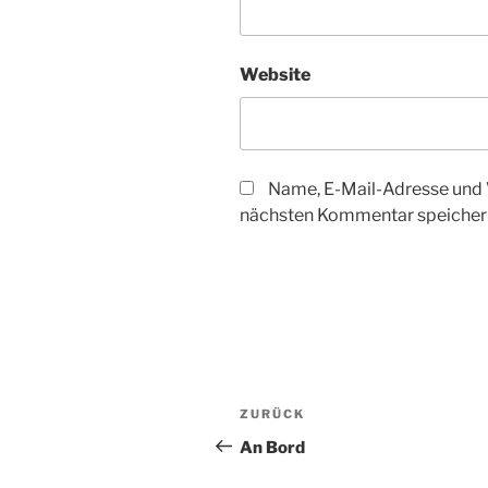
Website
Name, E-Mail-Adresse und 
nächsten Kommentar speicher
Beitragsnavigation
Vorheriger
ZURÜCK
Beitrag
An Bord