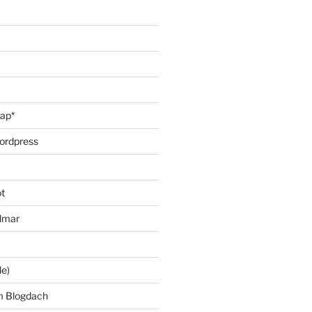
oap*
ordpress
t
lmar
le)
m Blogdach