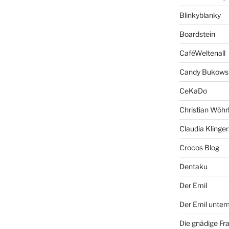
Blinkyblanky
Boardstein
CaféWeltenall
Candy Bukows
CeKaDo
Christian Wöhr
Claudia Klinger
Crocos Blog
Dentaku
Der Emil
Der Emil unte
Die gnädige Fr