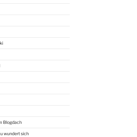
ki
l
rm Blogdach
au wundert sich