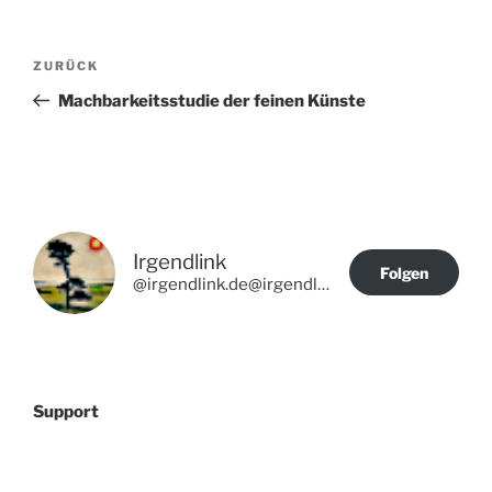
Beitragsnavigation
Vorheriger
ZURÜCK
Beitrag
Machbarkeitsstudie der feinen Künste
Irgendlink
Folgen
@irgendlink.de@irgendlink.de
Support