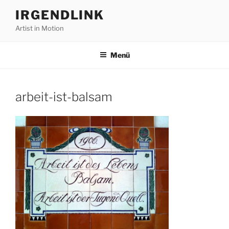
Zum
IRGENDLINK
Inhalt
Artist in Motion
springen
Menü
arbeit-ist-balsam