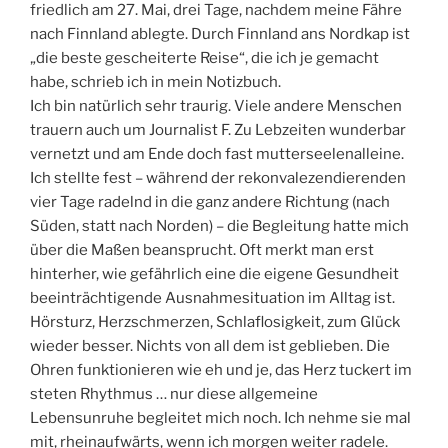
friedlich am 27. Mai, drei Tage, nachdem meine Fähre
nach Finnland ablegte. Durch Finnland ans Nordkap ist
„die beste gescheiterte Reise“, die ich je gemacht
habe, schrieb ich in mein Notizbuch.
Ich bin natürlich sehr traurig. Viele andere Menschen
trauern auch um Journalist F. Zu Lebzeiten wunderbar
vernetzt und am Ende doch fast mutterseelenalleine.
Ich stellte fest – während der rekonvalezendierenden
vier Tage radelnd in die ganz andere Richtung (nach
Süden, statt nach Norden) – die Begleitung hatte mich
über die Maßen beansprucht. Oft merkt man erst
hinterher, wie gefährlich eine die eigene Gesundheit
beeinträchtigende Ausnahmesituation im Alltag ist.
Hörsturz, Herzschmerzen, Schlaflosigkeit, zum Glück
wieder besser. Nichts von all dem ist geblieben. Die
Ohren funktionieren wie eh und je, das Herz tuckert im
steten Rhythmus … nur diese allgemeine
Lebensunruhe begleitet mich noch. Ich nehme sie mal
mit, rheinaufwärts, wenn ich morgen weiter radele.