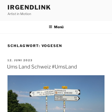
Zum
IRGENDLINK
Inhalt
Artist in Motion
springen
Menü
SCHLAGWORT:
VOGESEN
VERÖFFENTLICHT
12. JUNI 2023
AM
Ums Land Schweiz #UmsLand