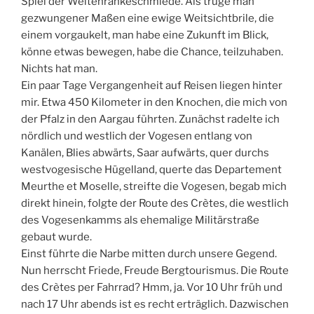
Spiel der Weltenränkeschmiede. Als trüge man
gezwungener Maßen eine ewige Weitsichtbrile, die
einem vorgaukelt, man habe eine Zukunft im Blick,
könne etwas bewegen, habe die Chance, teilzuhaben.
Nichts hat man.
Ein paar Tage Vergangenheit auf Reisen liegen hinter
mir. Etwa 450 Kilometer in den Knochen, die mich von
der Pfalz in den Aargau führten. Zunächst radelte ich
nördlich und westlich der Vogesen entlang von
Kanälen, Blies abwärts, Saar aufwärts, quer durchs
westvogesische Hügelland, querte das Departement
Meurthe et Moselle, streifte die Vogesen, begab mich
direkt hinein, folgte der Route des Crètes, die westlich
des Vogesenkamms als ehemalige Militärstraße
gebaut wurde.
Einst führte die Narbe mitten durch unsere Gegend.
Nun herrscht Friede, Freude Bergtourismus. Die Route
des Crètes per Fahrrad? Hmm, ja. Vor 10 Uhr früh und
nach 17 Uhr abends ist es recht erträglich. Dazwischen