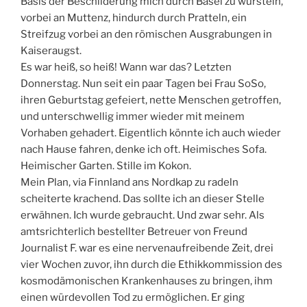
Basis der Beschilderung mich durch Basel zu wursteln,
vorbei an Muttenz, hindurch durch Pratteln, ein
Streifzug vorbei an den römischen Ausgrabungen in
Kaiseraugst.
Es war heiß, so heiß! Wann war das? Letzten
Donnerstag. Nun seit ein paar Tagen bei Frau SoSo,
ihren Geburtstag gefeiert, nette Menschen getroffen,
und unterschwellig immer wieder mit meinem
Vorhaben gehadert. Eigentlich könnte ich auch wieder
nach Hause fahren, denke ich oft. Heimisches Sofa.
Heimischer Garten. Stille im Kokon.
Mein Plan, via Finnland ans Nordkap zu radeln
scheiterte krachend. Das sollte ich an dieser Stelle
erwähnen. Ich wurde gebraucht. Und zwar sehr. Als
amtsrichterlich bestellter Betreuer von Freund
Journalist F. war es eine nervenaufreibende Zeit, drei
vier Wochen zuvor, ihn durch die Ethikkommission des
kosmodämonischen Krankenhauses zu bringen, ihm
einen würdevollen Tod zu ermöglichen. Er ging