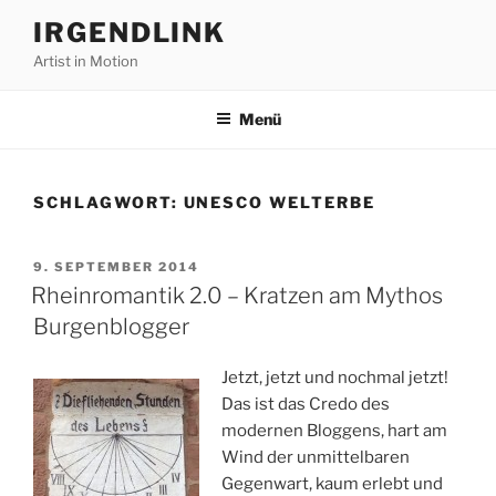
Zum
IRGENDLINK
Inhalt
Artist in Motion
springen
Menü
SCHLAGWORT:
UNESCO WELTERBE
VERÖFFENTLICHT
9. SEPTEMBER 2014
AM
Rheinromantik 2.0 – Kratzen am Mythos
Burgenblogger
Jetzt, jetzt und nochmal jetzt!
Das ist das Credo des
modernen Bloggens, hart am
Wind der unmittelbaren
Gegenwart, kaum erlebt und