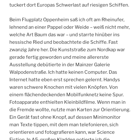
tuckert dort Europas Schwerlast auf riesigen Schiffen.
Beim Flugplatz Oppenheim saß ich oft am Rheinufer,
lehnend an einer Pappel oder Weide – weiß nicht mehr,
welche Art Baum das war – und starrte hinüber ins
hessische Ried und beobachtete die Schiffe. Fast
zwanzig Jahre her. Die Kunststraße zum Nordkap war
gerade fertig geworden und meine allererste
Ausstellung debütierte in der Mainzer Galerie
Walpodenstraße. Ich hatte keinen Computer. Das
Internet hatte eben erst sprechen gelernt. Handys
waren schwere Knochen mit vielen Knöpfen. Von
einem flächendeckenden Mobilfunknetz keine Spur.
Fotoapparate enthielten Kleinbildfilme. Wenn man in
die Fremde wollte, nutzte man Karten zur Orientierung.
Ein Gerät fast ohne Knopf, auf dessen Minimonitor
man Texte tippen, mit dem man telefonieren, sich
orientieren und fotografieren kann, war Science
Fiction. In A5-großen Kladden notierte ich die