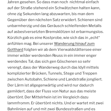
Jahren gesehen. So dass man noch nichtmal einfach
auf der Straße stehend ein Schwätzchen halten kann,
ohne zig Sekunden lang abzuwarten, bis man dem
Gegenüber den nächsten Satz erwidert. Schienen sind
unbarmherzig und das Geräusch schleifenden Metalls
auf asbestversetzten Bremsklötzen ist erbarmungslos.
Kürzlich gab es eine Kostprobe, wie sich das in „echt“
anfühlen mag. Bei unserer
Wanderung hinauf zum
Gotthard
folgten wir ab dem Vierwaldstättersee einer
immer wilder werdenden Reuss in ein immer enger
werdendes Tal, das sich gen Göschenen so sehr
verengt, dass der Wanderweg durch das Idyll mittels
komplizierter Brücken, Tunnels, Stege und Treppen
zwischen Autobahn, Schiene und Landstraße jongliert.
Der Lärm ist allgegenwärtig und wird nur dadurch
gemildert, dass der Fluss von Natur aus das meiste
übertönt. Der Mittelrhein ist im Vergleich dazu
lammfromm. Er übertönt nichts. Und er wartet mit zwei
Bahnlinien auf und mit zwei Bundesstraßen und es