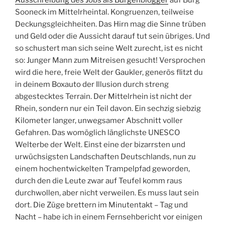
Ausschreibung des Jobs als Burgenblogger
auf Burg
Sooneck im Mittelrheintal. Kongruenzen, teilweise
Deckungsgleichheiten. Das Hirn mag die Sinne trüben
und Geld oder die Aussicht darauf tut sein übriges. Und
so schustert man sich seine Welt zurecht, ist es nicht
so: Junger Mann zum Mitreisen gesucht! Versprochen
wird die here, freie Welt der Gaukler, generös flitzt du
in deinem Boxauto der Illusion durch streng
abgestecktes Terrain. Der Mittelrhein ist nicht der
Rhein, sondern nur ein Teil davon. Ein sechzig siebzig
Kilometer langer, unwegsamer Abschnitt voller
Gefahren. Das womöglich länglichste UNESCO
Welterbe der Welt. Einst eine der bizarrsten und
urwüchsigsten Landschaften Deutschlands, nun zu
einem hochentwickelten Trampelpfad geworden,
durch den die Leute zwar auf Teufel komm raus
durchwollen, aber nicht verweilen. Es muss laut sein
dort. Die Züge brettern im Minutentakt – Tag und
Nacht – habe ich in einem Fernsehbericht vor einigen