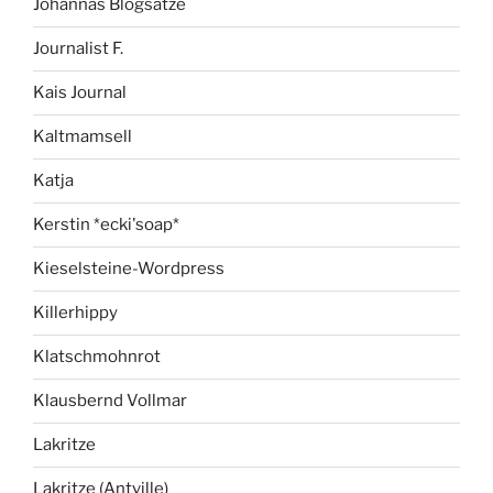
Johannas Blogsätze
Journalist F.
Kais Journal
Kaltmamsell
Katja
Kerstin *ecki'soap*
Kieselsteine-Wordpress
Killerhippy
Klatschmohnrot
Klausbernd Vollmar
Lakritze
Lakritze (Antville)