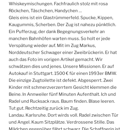
Whiskeymischungen. Fachfraulich stolz mit rosa
Röckchen, Täschchen, Handychen …
Gleis eins ist ein Glastrümmerfeld. Spucke, Kippen,
Kaugummis, Scherben. Der Zug ist nahezu pünktlich.
Ein Pufferzug, der dank Begegnungsverkehr an
manchen Bahnhöfen warten muss. So holt er jede
Verspätung wieder auf. Mit im Zug Markus,
Norddeutscher Schwager einer Zweibrückerin. Er hat
auch das Foto im vorigen Artikel gemacht. Wir
schwätzen dies und jenes. Unsere Missionen. Er auf
Autokauf in Stuttgart. 1500 € für einen 1993er BMW.
Die einzige Zugtoilette ist defekt. Abgesperrt. Zwei
Kinder mit schmerzverzerrtem Gesicht klemmen die
Beine. In Annweiler fünf Minuten Aufenthalt. Ich und
Radel und Rucksack raus. Baum finden. Blase leeren.
Tut gut. Rechtzeitig zurück im Zug.
Landau. Karlsruhe. Dort wirds voll. Radel zwischen Tür
und Angel. Kaum Sitzplätze. Verdrossene Stille. Das
Mädchen gegenüber fährt schwarz. Die Schaffnerin ist