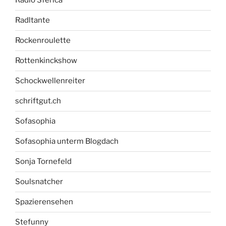
Radio Sferica
Radltante
Rockenroulette
Rottenkinckshow
Schockwellenreiter
schriftgut.ch
Sofasophia
Sofasophia unterm Blogdach
Sonja Tornefeld
Soulsnatcher
Spazierensehen
Stefunny