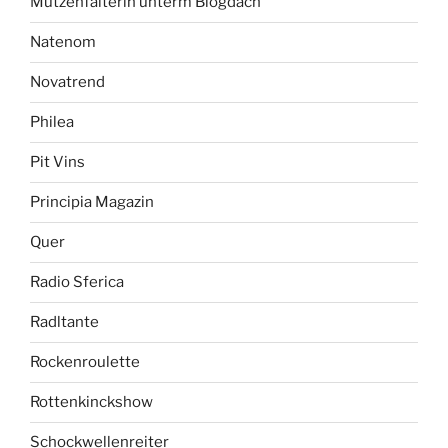
Mützenfalterin unterm Blogdach
Natenom
Novatrend
Philea
Pit Vins
Principia Magazin
Quer
Radio Sferica
Radltante
Rockenroulette
Rottenkinckshow
Schockwellenreiter