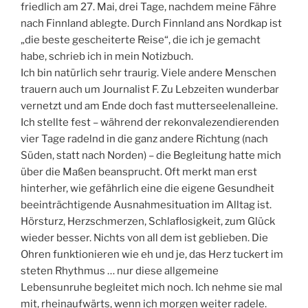
friedlich am 27. Mai, drei Tage, nachdem meine Fähre
nach Finnland ablegte. Durch Finnland ans Nordkap ist
„die beste gescheiterte Reise“, die ich je gemacht
habe, schrieb ich in mein Notizbuch.
Ich bin natürlich sehr traurig. Viele andere Menschen
trauern auch um Journalist F. Zu Lebzeiten wunderbar
vernetzt und am Ende doch fast mutterseelenalleine.
Ich stellte fest – während der rekonvalezendierenden
vier Tage radelnd in die ganz andere Richtung (nach
Süden, statt nach Norden) – die Begleitung hatte mich
über die Maßen beansprucht. Oft merkt man erst
hinterher, wie gefährlich eine die eigene Gesundheit
beeinträchtigende Ausnahmesituation im Alltag ist.
Hörsturz, Herzschmerzen, Schlaflosigkeit, zum Glück
wieder besser. Nichts von all dem ist geblieben. Die
Ohren funktionieren wie eh und je, das Herz tuckert im
steten Rhythmus … nur diese allgemeine
Lebensunruhe begleitet mich noch. Ich nehme sie mal
mit, rheinaufwärts, wenn ich morgen weiter radele.