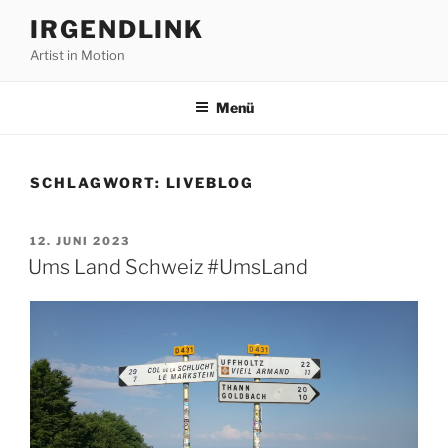
Zum
IRGENDLINK
Inhalt
Artist in Motion
springen
Menü
SCHLAGWORT:
LIVEBLOG
VERÖFFENTLICHT
12. JUNI 2023
AM
Ums Land Schweiz #UmsLand