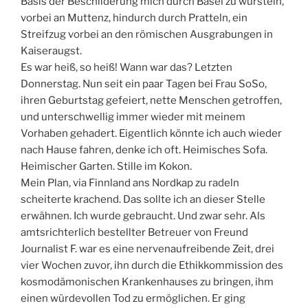
Basis der Beschilderung mich durch Basel zu wursteln,
vorbei an Muttenz, hindurch durch Pratteln, ein
Streifzug vorbei an den römischen Ausgrabungen in
Kaiseraugst.
Es war heiß, so heiß! Wann war das? Letzten
Donnerstag. Nun seit ein paar Tagen bei Frau SoSo,
ihren Geburtstag gefeiert, nette Menschen getroffen,
und unterschwellig immer wieder mit meinem
Vorhaben gehadert. Eigentlich könnte ich auch wieder
nach Hause fahren, denke ich oft. Heimisches Sofa.
Heimischer Garten. Stille im Kokon.
Mein Plan, via Finnland ans Nordkap zu radeln
scheiterte krachend. Das sollte ich an dieser Stelle
erwähnen. Ich wurde gebraucht. Und zwar sehr. Als
amtsrichterlich bestellter Betreuer von Freund
Journalist F. war es eine nervenaufreibende Zeit, drei
vier Wochen zuvor, ihn durch die Ethikkommission des
kosmodämonischen Krankenhauses zu bringen, ihm
einen würdevollen Tod zu ermöglichen. Er ging