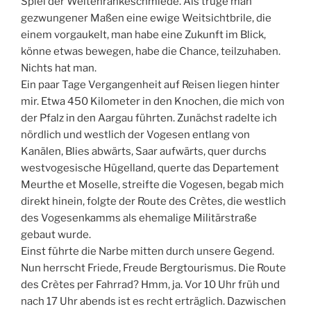
Spiel der Weltenränkeschmiede. Als trüge man
gezwungener Maßen eine ewige Weitsichtbrile, die
einem vorgaukelt, man habe eine Zukunft im Blick,
könne etwas bewegen, habe die Chance, teilzuhaben.
Nichts hat man.
Ein paar Tage Vergangenheit auf Reisen liegen hinter
mir. Etwa 450 Kilometer in den Knochen, die mich von
der Pfalz in den Aargau führten. Zunächst radelte ich
nördlich und westlich der Vogesen entlang von
Kanälen, Blies abwärts, Saar aufwärts, quer durchs
westvogesische Hügelland, querte das Departement
Meurthe et Moselle, streifte die Vogesen, begab mich
direkt hinein, folgte der Route des Crètes, die westlich
des Vogesenkamms als ehemalige Militärstraße
gebaut wurde.
Einst führte die Narbe mitten durch unsere Gegend.
Nun herrscht Friede, Freude Bergtourismus. Die Route
des Crètes per Fahrrad? Hmm, ja. Vor 10 Uhr früh und
nach 17 Uhr abends ist es recht erträglich. Dazwischen