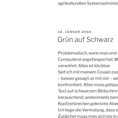
agrikulturellen Systemadministr
VERÖFFENTLICHT
18. JANUAR 2006
AM
Grün auf Schwarz
Problematisch, wenn man erst 
Computerei angefangen hat. Ma
verwöhnt. Alles ist klickbar.
Seit ich mit meinem Cousin z
– besser gesagt: er mit mir – 
konfrontiert. Alles muss getip
Text auf schwarzem Bildschirm. 
berauschend, andererseits ber
Kopfzerbrechen gekrönte Abe
Ich hege die Vermutung, dass 
Zunächst muss man sich bis in 