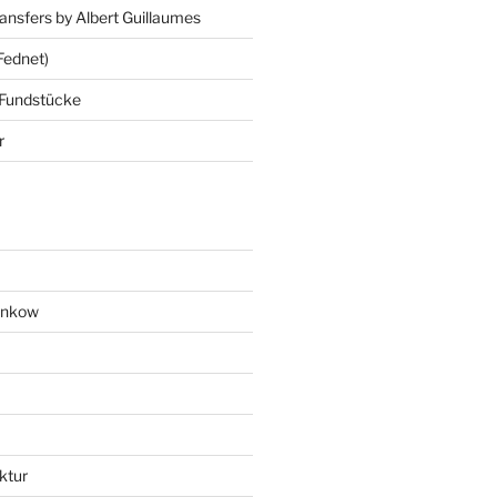
ansfers by Albert Guillaumes
Fednet)
 Fundstücke
r
ankow
ktur