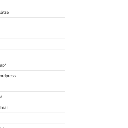
sätze
oap*
ordpress
t
lmar