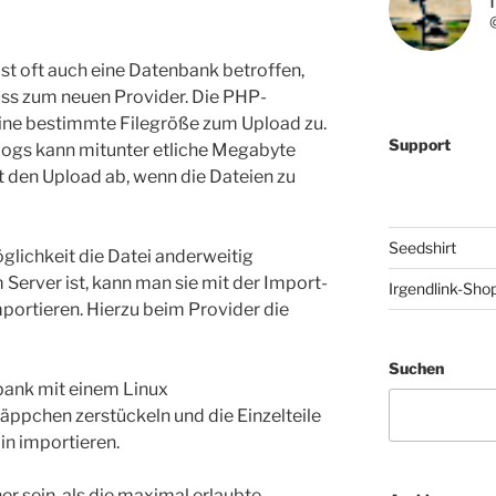
 oft auch eine Datenbank betroffen,
s zum neuen Provider. Die PHP-
eine bestimmte Filegröße zum Upload zu.
Support
ogs kann mitunter etliche Megabyte
 den Upload ab, wenn die Dateien zu
Seedshirt
glichkeit die Datei anderweitig
Server ist, kann man sie mit der Import-
Irgendlink-Sho
ortieren. Hierzu beim Provider die
Suchen
bank mit einem Linux
ppchen zerstückeln und die Einzelteile
n importieren.
ner sein, als die maximal erlaubte