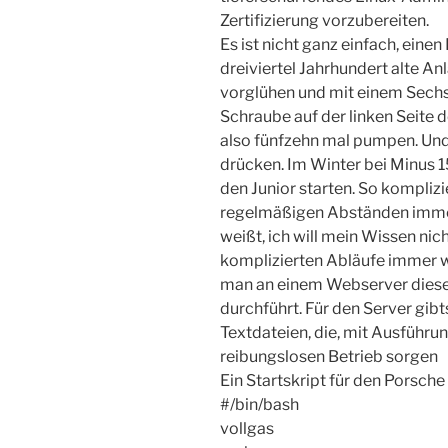
Zertifizierung vorzubereiten.
Es ist nicht ganz einfach, einen
dreiviertel Jahrhundert alte A
vorglühen und mit einem Sechs
Schraube auf der linken Seite
also fünfzehn mal pumpen. Und
drücken. Im Winter bei Minus 1
den Junior starten. So komplizier
regelmäßigen Abständen immer
weißt, ich will mein Wissen nic
komplizierten Abläufe immer wi
man an einem Webserver diese 
durchführt. Für den Server gibt
Textdateien, die, mit Ausführu
reibungslosen Betrieb sorgen
Ein Startskript für den Porsche
#/bin/bash
vollgas