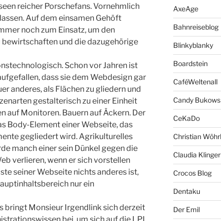
seen reicher Porschefans. Vornehmlich
AxeAge
n lassen. Auf dem einsamen Gehöft
Bahnreiseblog
mmer noch zum Einsatz, um den
bewirtschaften und die dazugehörige
Blinkyblanky
Boardstein
onstechnologisch. Schon vor Jahren ist
aufgefallen, dass sie dem Webdesign gar
CaféWeltenall
auer anderes, als Flächen zu gliedern und
Candy Bukows
zenarten gestalterisch zu einer Einheit
n auf Monitoren. Bauern auf Äckern. Der
CeKaDo
 das Body-Element einer Webseite, das
ente gegliedert wird. Agrikulturelles
Christian Wöhr
de manch einer sein Dünkel gegen die
Claudia Klinger
 verlieren, wenn er sich vorstellen
ste seiner Webseite nichts anderes ist,
Crocos Blog
auptinhaltsbereich nur ein
Dentaku
 bringt Monsieur Irgendlink sich derzeit
Der Emil
strationswissen bei, um sich auf die LPI