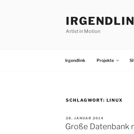
Zum
Inhalt
IRGENDLI
springen
Artist in Motion
Irgendlink
Projekte
S
SCHLAGWORT:
LINUX
VERÖFFENTLICHT
28. JANUAR 2014
AM
Große Datenbank 