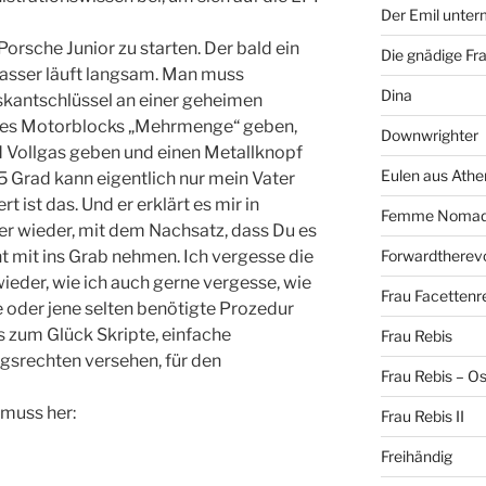
Der Emil unte
 Porsche Junior zu starten. Der bald ein
Die gnädige Fr
nlasser läuft langsam. Man muss
Dina
kantschlüssel an einer geheimen
 des Motorblocks „Mehrmenge“ geben,
Downwrighter
 Vollgas geben und einen Metallknopf
Eulen aus Athe
5 Grad kann eigentlich nur mein Vater
t ist das. Und er erklärt es mir in
Femme Noma
 wieder, mit dem Nachsatz, dass Du es
Forwardtherevo
ht mit ins Grab nehmen. Ich vergesse die
eder, wie ich auch gerne vergesse, wie
Frau Facettenr
oder jene selten benötigte Prozedur
s zum Glück Skripte, einfache
Frau Rebis
ngsrechten versehen, für den
Frau Rebis – O
 muss her:
Frau Rebis II
Freihändig