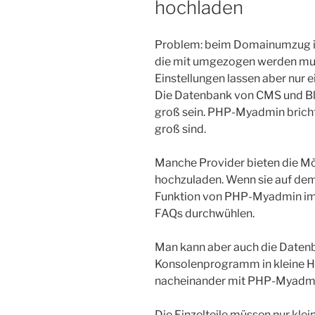
hochladen
Problem: beim Domainumzug ist
die mit umgezogen werden mus
Einstellungen lassen aber nur 
Die Datenbank von CMS und Bl
groß sein. PHP-Myadmin bricht
groß sind.
Manche Provider bieten die Mö
hochzuladen. Wenn sie auf dem 
Funktion von PHP-Myadmin imp
FAQs durchwühlen.
Man kann aber auch die Daten
Konsolenprogramm in kleine Hä
nacheinander mit PHP-Myadmi
Die Einzelteile müssen nur klei