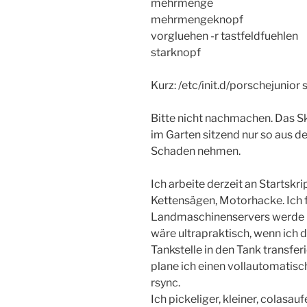
mehrmenge
mehrmengeknopf
vorgluehen -r tastfeldfuehlen
starknopf
Kurz: /etc/init.d/porschejunior 
Bitte nicht nachmachen. Das Skr
im Garten sitzend nur so aus d
Schaden nehmen.
Ich arbeite derzeit an Startskr
Kettensägen, Motorhacke. Ich 
Landmaschinenservers werde ic
wäre ultrapraktisch, wenn ich d
Tankstelle in den Tank transfe
plane ich einen vollautomatis
rsync.
Ich pickeliger, kleiner, colas