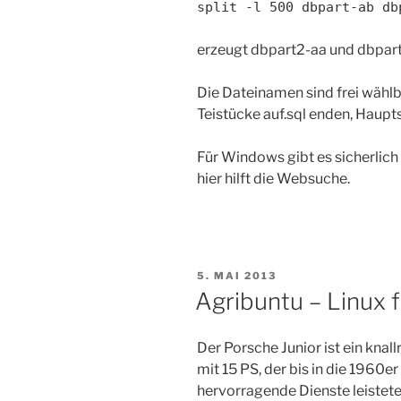
split -l 500 dbpart-ab db
erzeugt dbpart2-aa und dbpar
Die Dateinamen sind frei wählb
Teistücke auf.sql enden, Haupts
Für Windows gibt es sicherlic
hier hilft die Websuche.
VERÖFFENTLICHT
5. MAI 2013
AM
Agribuntu – Linux 
Der Porsche Junior ist ein knall
mit 15 PS, der bis in die 1960e
hervorragende Dienste leistete