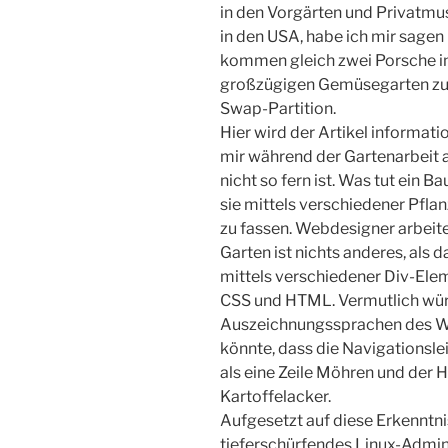
in den Vorgärten und Privatmu
in den USA, habe ich mir sage
kommen gleich zwei Porsche i
großzügigen Gemüsegarten zu 
Swap-Partition.
Hier wird der Artikel informati
mir während der Gartenarbeit 
nicht so fern ist. Was tut ein B
sie mittels verschiedener Pflan
zu fassen. Webdesigner arbeite
Garten ist nichts anderes, als
mittels verschiedener Div-Elem
CSS und HTML. Vermutlich wür
Auszeichnungssprachen des Web
könnte, dass die Navigationslei
als eine Zeile Möhren und der H
Kartoffelacker.
Aufgesetzt auf diese Erkenntnis
tieferschürfendes Linux-Admini