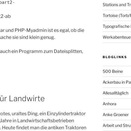
part2-
Stations and Tr
Tortoise (Torb/
t2-ab
Typografische
ar und PHP-Myadmin ist es egal, ob die
ache sie sind klein genug.
Werkabenteue
h auch ein Programm zum Dateisplitten,
BLOGLINKS
500 Beine
Ackerbau in P
Allesalltäglich
für Landwirte
Anhora
rotes, uraltes Ding, ein Einzylindertraktor
Anke Groener
r Jahre in Landwirtschaftsbetrieben
Arbeit und Stru
. Heute findet man die antiken Traktoren