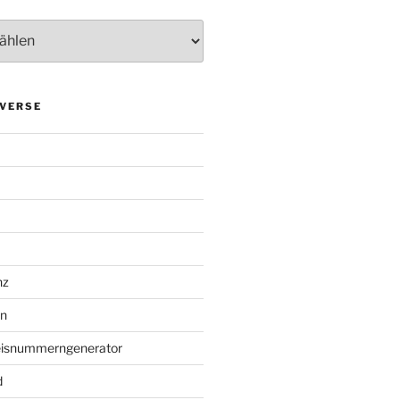
VERSE
nz
en
eisnummerngenerator
d