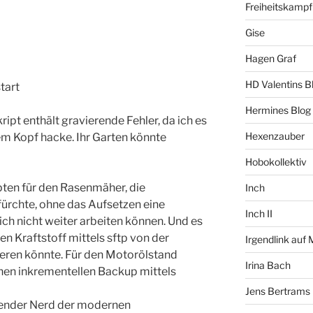
Freiheitskampf
Gise
Hagen Graf
HD Valentins B
start
Hermines Blog
ipt enthält gravierende Fehler, da ich es
Hexenzauber
em Kopf hacke. Ihr Garten könnte
Hobokollektiv
ipten für den Rasenmäher, die
Inch
fürchte, ohne das Aufsetzen eine
Inch II
h nicht weiter arbeiten können. Und es
en Kraftstoff mittels sftp von der
Irgendlink auf
rieren könnte. Für den Motorölstand
Irina Bach
chen inkrementellen Backup mittels
Jens Bertrams
aufender Nerd der modernen