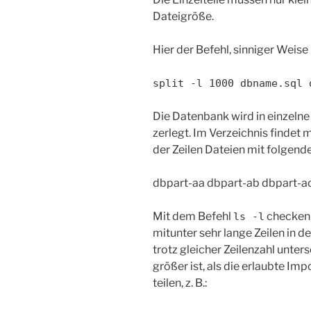
Dateigröße.
Hier der Befehl, sinniger Weise h
split -l 1000 dbname.sql 
Die Datenbank wird in einzelne
zerlegt. Im Verzeichnis findet
der Zeilen Dateien mit folge
dbpart-aa dbpart-ab dbpart-a
Mit dem Befehl
checken,
ls -l
mitunter sehr lange Zeilen in d
trotz gleicher Zeilenzahl unters
größer ist, als die erlaubte Im
teilen, z. B.: