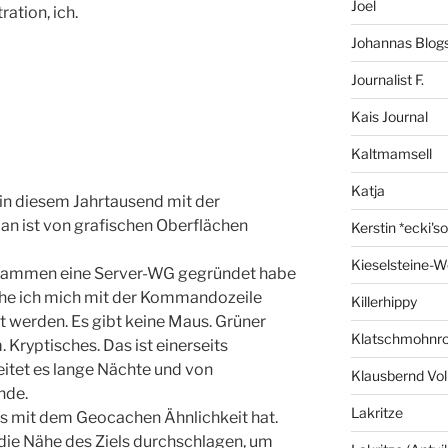
Joel
ation, ich.
Johannas Blog
Journalist F.
Kais Journal
Kaltmamsell
Katja
in diesem Jahrtausend mit der
n ist von grafischen Oberflächen
Kerstin *ecki's
Kieselsteine-W
usammen eine Server-WG gegründet habe
sehe ich mich mit der Kommandozeile
Killerhippy
pt werden. Es gibt keine Maus. Grüner
Klatschmohnro
Kryptisches. Das ist einerseits
eitet es lange Nächte und von
Klausbernd Vol
nde.
Lakritze
es mit dem Geocachen Ähnlichkeit hat.
die Nähe des Ziels durchschlagen, um