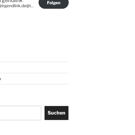
Irgendlink
Folgen
@irgendlink.de@irgendlink.de
p
Suchen