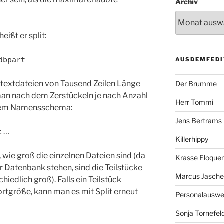
Archiv
eißt er split:
dbpart-
AUSDEMFEDI
 textdateien von Tausend Zeilen Länge
Der Brumme
 man nach dem Zerstückeln je nach Anzahl
Herr Tommi
ndem Namensschema:
Jens Bertrams
c …
Killerhippy
 wie groß die einzelnen Dateien sind (da
Krasse Eloque
er Datenbank stehen, sind die Teilstücke
Marcus Jasch
chiedlich groß). Falls ein Teilstück
portgröße, kann man es mit Split erneut
Personalausw
Sonja Tornefel