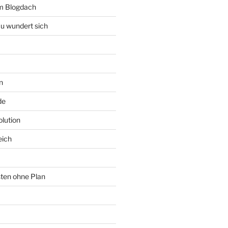
rm Blogdach
au wundert sich
n
de
lution
eich
sten ohne Plan