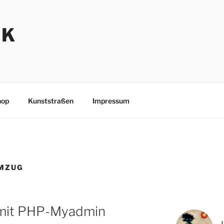
NK
hop
Kunststraßen
Impressum
MZUG
mit PHP-Myadmin