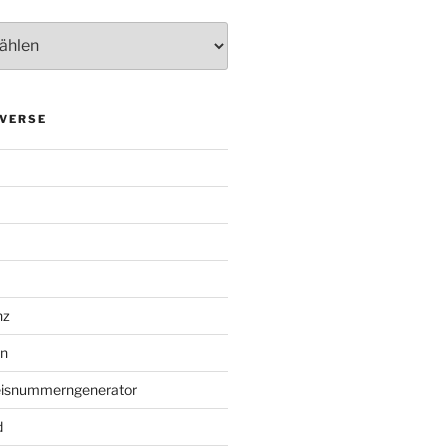
VERSE
nz
en
eisnummerngenerator
d