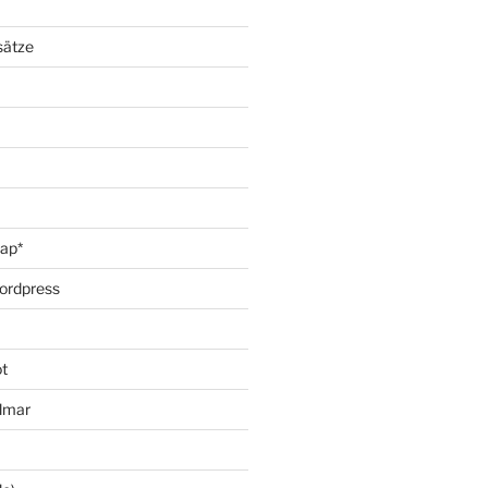
sätze
oap*
ordpress
t
lmar