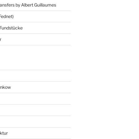
ansfers by Albert Guillaumes
Fednet)
 Fundstücke
r
ankow
ktur