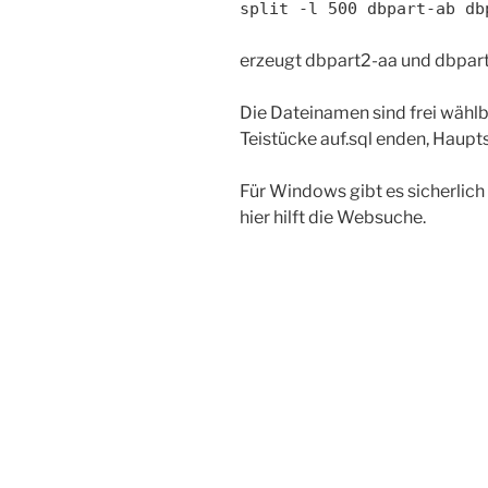
split -l 500 dbpart-ab db
erzeugt dbpart2-aa und dbpar
Die Dateinamen sind frei wählb
Teistücke auf.sql enden, Haupts
Für Windows gibt es sicherlic
hier hilft die Websuche.