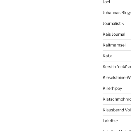
Joel
Johannas Blog
Journalist F.
Kais Journal
Kaltmamsell
Katja
Kerstin *ecki's
Kieselsteine-W
Killerhippy
Klatschmohnro
Klausbernd Vol
Lakritze