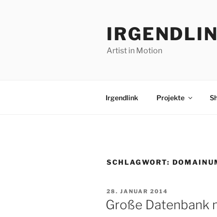
Zum
Inhalt
IRGENDLI
springen
Artist in Motion
Irgendlink
Projekte
S
SCHLAGWORT:
DOMAINU
VERÖFFENTLICHT
28. JANUAR 2014
AM
Große Datenbank 