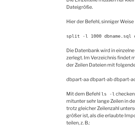
Dateigröße.
Hier der Befehl, sinniger Weise h
split -l 1000 dbname.sql 
Die Datenbank wird in einzelne
zerlegt. Im Verzeichnis findet
der Zeilen Dateien mit folge
dbpart-aa dbpart-ab dbpart-a
Mit dem Befehl
checken,
ls -l
mitunter sehr lange Zeilen in d
trotz gleicher Zeilenzahl unters
größer ist, als die erlaubte Im
teilen, z. B.: