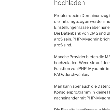
hochladen
Problem: beim Domainumzug ist
die mit umgezogen werden mus
Einstellungen lassen aber nur 
Die Datenbank von CMS und Bl
groß sein. PHP-Myadmin bricht
groß sind.
Manche Provider bieten die Mö
hochzuladen. Wenn sie auf dem 
Funktion von PHP-Myadmin imp
FAQs durchwühlen.
Man kann aber auch die Daten
Konsolenprogramm in kleine Hä
nacheinander mit PHP-Myadmi
Die Einzelteile müssen nur klei