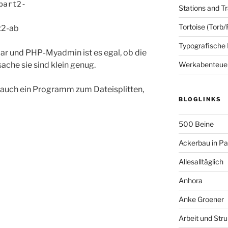
part2-
Stations and Tr
Tortoise (Torb/
t2-ab
Typografische
ar und PHP-Myadmin ist es egal, ob die
ache sie sind klein genug.
Werkabenteue
h auch ein Programm zum Dateisplitten,
BLOGLINKS
500 Beine
Ackerbau in P
Allesalltäglich
Anhora
Anke Groener
Arbeit und Stru