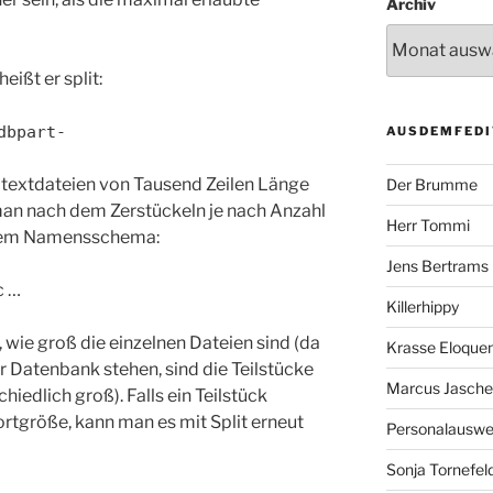
Archiv
eißt er split:
dbpart-
AUSDEMFEDI
 textdateien von Tausend Zeilen Länge
Der Brumme
 man nach dem Zerstückeln je nach Anzahl
Herr Tommi
ndem Namensschema:
Jens Bertrams
c …
Killerhippy
 wie groß die einzelnen Dateien sind (da
Krasse Eloque
er Datenbank stehen, sind die Teilstücke
Marcus Jasch
chiedlich groß). Falls ein Teilstück
portgröße, kann man es mit Split erneut
Personalausw
Sonja Tornefel