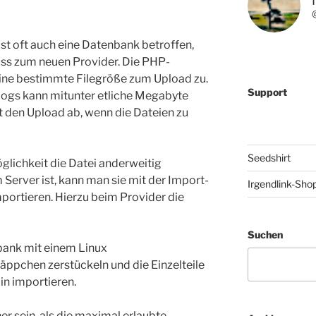
 oft auch eine Datenbank betroffen,
s zum neuen Provider. Die PHP-
eine bestimmte Filegröße zum Upload zu.
Support
ogs kann mitunter etliche Megabyte
 den Upload ab, wenn die Dateien zu
Seedshirt
glichkeit die Datei anderweitig
Server ist, kann man sie mit der Import-
Irgendlink-Sho
ortieren. Hierzu beim Provider die
Suchen
bank mit einem Linux
ppchen zerstückeln und die Einzelteile
n importieren.
ner sein, als die maximal erlaubte