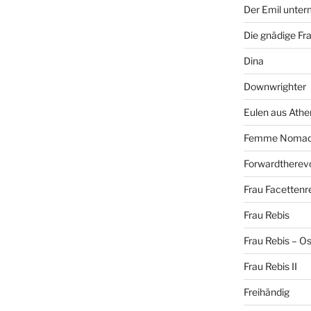
Der Emil unte
Die gnädige Fr
Dina
Downwrighter
Eulen aus Athe
Femme Noma
Forwardtherevo
Frau Facettenr
Frau Rebis
Frau Rebis – O
Frau Rebis II
Freihändig