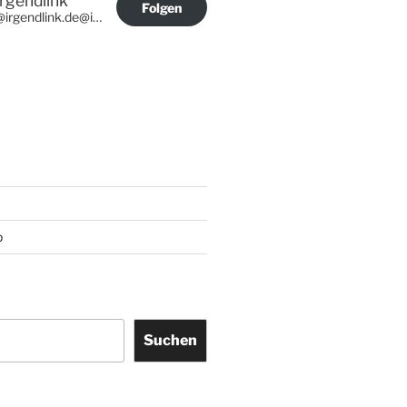
Irgendlink
Folgen
@irgendlink.de@irgendlink.de
p
Suchen