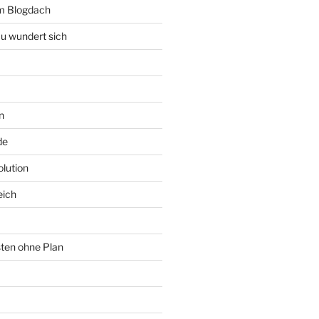
rm Blogdach
au wundert sich
n
de
lution
eich
sten ohne Plan