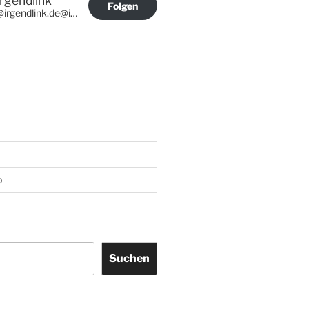
Irgendlink
Folgen
@irgendlink.de@irgendlink.de
p
Suchen