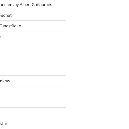
ansfers by Albert Guillaumes
Fednet)
 Fundstücke
r
ankow
ktur