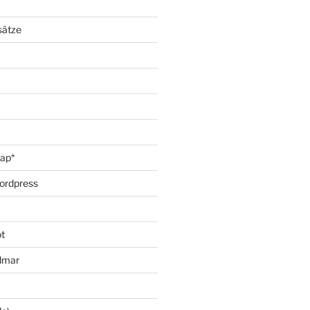
sätze
oap*
ordpress
t
lmar