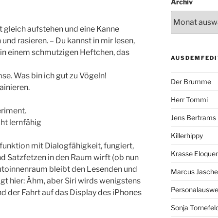
Archiv
t gleich aufstehen und eine Kanne
und rasieren. – Du kannst in mir lesen,
 in einem schmutzigen Heftchen, das
AUSDEMFEDI
se. Was bin ich gut zu Vögeln!
Der Brumme
ainieren.
Herr Tommi
eriment.
Jens Bertrams
cht lernfähig
Killerhippy
efunktion mit Dialogfähigkeit, fungiert,
Krasse Eloque
d Satzfetzen in den Raum wirft (ob nun
toinnenraum bleibt den Lesenden und
Marcus Jasch
gt hier: Ähm, aber Siri wirds wenigstens
Personalausw
nd der Fahrt auf das Display des iPhones
Sonja Tornefel