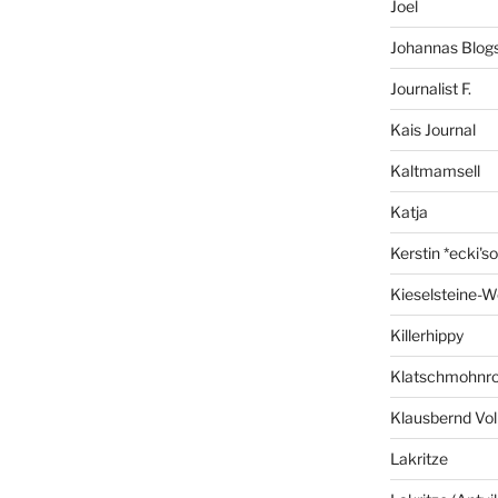
Joel
Johannas Blog
Journalist F.
Kais Journal
Kaltmamsell
Katja
Kerstin *ecki's
Kieselsteine-W
Killerhippy
Klatschmohnro
Klausbernd Vol
Lakritze