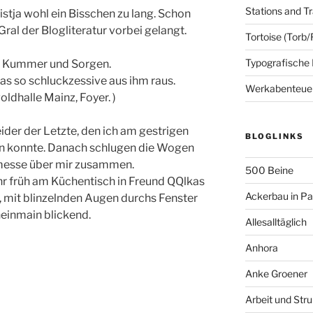
Stations and Tr
 istja wohl ein Bisschen zu lang. Schon
ral der Blogliteratur vorbei gelangt.
Tortoise (Torb/
Typografische
t Kummer und Sorgen.
as so schluckzessive aus ihm raus.
Werkabenteue
ldhalle Mainz, Foyer. )
ider der Letzte, den ich am gestrigen
BLOGLINKS
en konnte. Danach schlugen die Wogen
messe über mir zusammen.
500 Beine
hr früh am Küchentisch in Freund QQlkas
Ackerbau in P
, mit blinzelnden Augen durchs Fenster
heinmain blickend.
Allesalltäglich
Anhora
Anke Groener
Arbeit und Stru