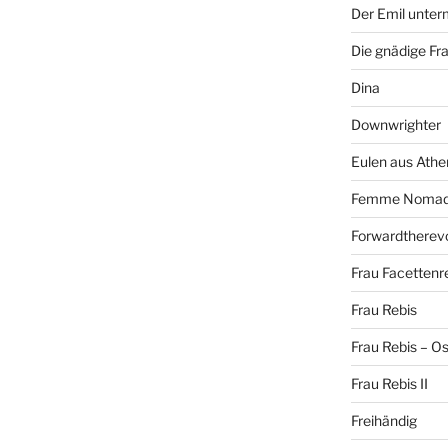
Der Emil unte
Die gnädige Fr
Dina
Downwrighter
Eulen aus Athe
Femme Noma
Forwardtherevo
Frau Facettenr
Frau Rebis
Frau Rebis – O
Frau Rebis II
Freihändig