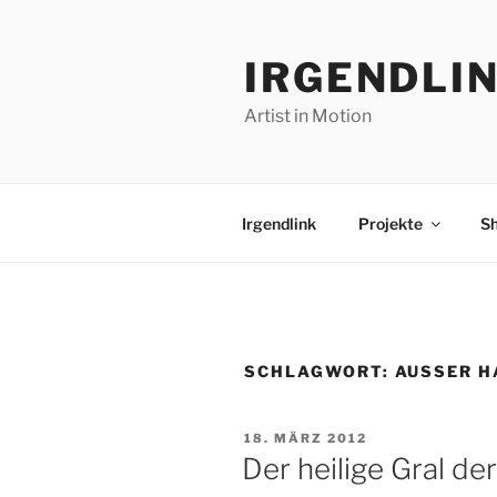
Zum
Inhalt
IRGENDLI
springen
Artist in Motion
Irgendlink
Projekte
S
SCHLAGWORT:
AUSSER HA
VERÖFFENTLICHT
18. MÄRZ 2012
AM
Der heilige Gral d