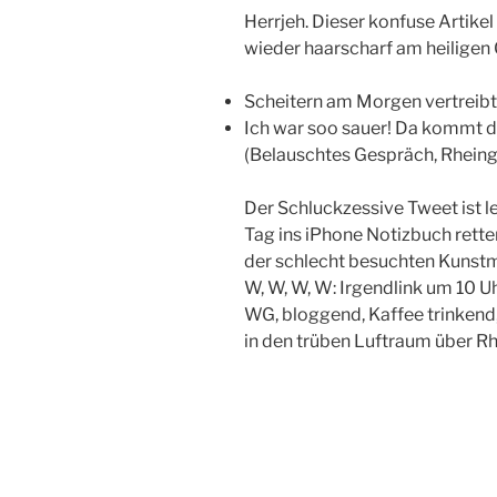
Herrjeh. Dieser konfuse Artikel
wieder haarscharf am heiligen G
Scheitern am Morgen vertreib
Ich war soo sauer! Da kommt d
(Belauschtes Gespräch, Rheingo
Der Schluckzessive Tweet ist le
Tag ins iPhone Notizbuch rett
der schlecht besuchten Kunst
W, W, W, W: Irgendlink um 10 U
WG, bloggend, Kaffee trinkend
in den trüben Luftraum über R