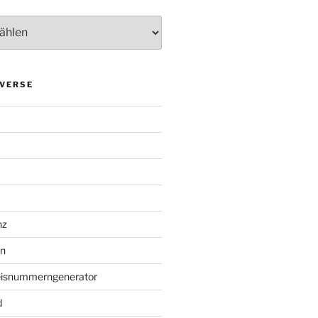
VERSE
nz
en
eisnummerngenerator
d