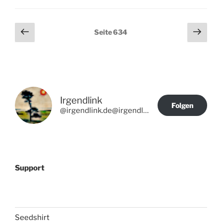
Seitennummerierung
Vorherige
Näch
Seite
634
Seite
Seit
der
Beiträge
Irgendlink
Folgen
@irgendlink.de@irgendlink.de
Support
Seedshirt