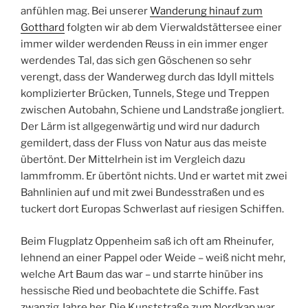
anfühlen mag. Bei unserer
Wanderung hinauf zum
Gotthard
folgten wir ab dem Vierwaldstättersee einer
immer wilder werdenden Reuss in ein immer enger
werdendes Tal, das sich gen Göschenen so sehr
verengt, dass der Wanderweg durch das Idyll mittels
komplizierter Brücken, Tunnels, Stege und Treppen
zwischen Autobahn, Schiene und Landstraße jongliert.
Der Lärm ist allgegenwärtig und wird nur dadurch
gemildert, dass der Fluss von Natur aus das meiste
übertönt. Der Mittelrhein ist im Vergleich dazu
lammfromm. Er übertönt nichts. Und er wartet mit zwei
Bahnlinien auf und mit zwei Bundesstraßen und es
tuckert dort Europas Schwerlast auf riesigen Schiffen.
Beim Flugplatz Oppenheim saß ich oft am Rheinufer,
lehnend an einer Pappel oder Weide – weiß nicht mehr,
welche Art Baum das war – und starrte hinüber ins
hessische Ried und beobachtete die Schiffe. Fast
zwanzig Jahre her. Die Kunststraße zum Nordkap war